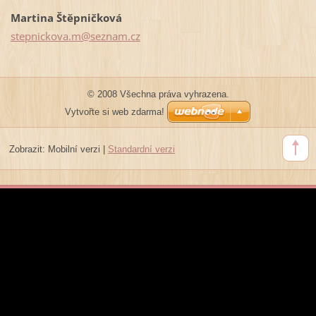
Martina Štěpničková
stepnick
ova.m@se
znam.cz
© 2008 Všechna práva vyhrazena.
Vytvořte si web zdarma!
Zobrazit:
Mobilní verzi
|
Standardní verzi